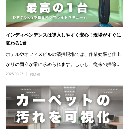
インディペンデンスは導入しやすく安心！現場がすぐに
変わる1台
ホテルやオフィスビルの清掃現場では、作業効率と仕上
がりの両立が常に求められます。しかし、従来の掃除機
は「重くて疲れる」、「吸引力が足りな
2025.08.26
掃除機