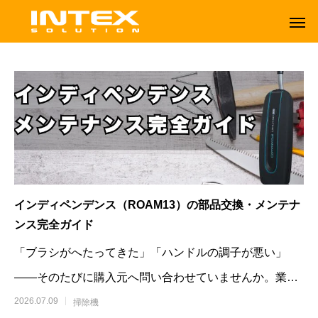
インディペンデンス（ROAM13）の部品交換・メンテナ
ンス完全ガイド
「ブラシがへたってきた」「ハンドルの調子が悪い」
——そのたびに購入元へ問い合わせていませんか。業務
ORBOT
TENNANT
用コードレスアップライト掃除機イン
2026.07.09
掃除機
オーボット
テナントフロアマシン