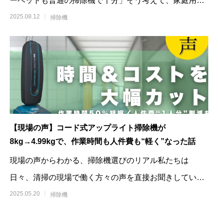
ーペットも普通の掃除機で十分」そう考えて、家庭用や
ハンディ型の掃除機を業務用として
2025.08.12
掃除機
【現場の声】コード式アップライト掃除機が
8kg→4.99kgで、作業時間も人件費も“軽く”なった話
現場の声からわかる、掃除機選びのリアル私たちは
日々、清掃の現場で働く方々の声を直接お聞きしていま
す。今回は、実際にインディペンデンス
2025.05.20
掃除機