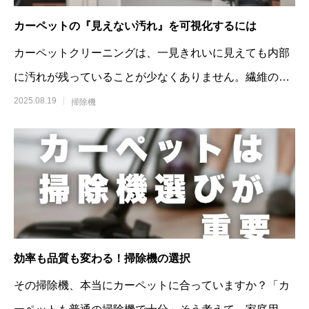
カーペットの『見えない汚れ』を可視化するには
カーペットクリーニングは、一見きれいに見えても内部
に汚れが残っていることが少なくありません。繊維の奥
には、土砂やホコリ、ダニの死骸などが
2025.08.19
掃除機
効率も品質も変わる！掃除機の選択
その掃除機、本当にカーペットに合っていますか？「カ