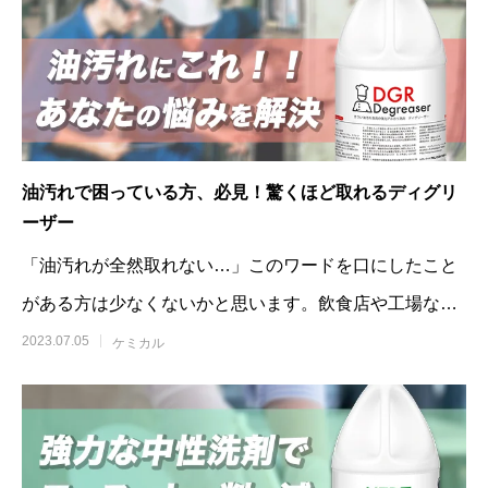
油汚れで困っている方、必見！驚くほど取れるディグリ
ーザー
「油汚れが全然取れない…」このワードを口にしたこと
がある方は少なくないかと思います。飲食店や工場など
のガンコな油汚れに悩んでいるなら必ず
2023.07.05
ケミカル