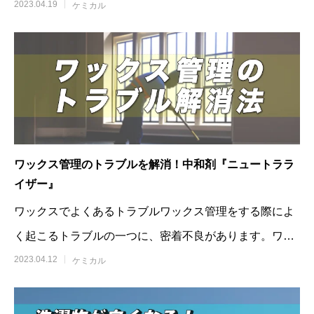
あります。家の浴室で
2023.04.19
ケミカル
ワックス管理のトラブルを解消！中和剤『ニュートララ
イザー』
ワックスでよくあるトラブルワックス管理をする際によ
く起こるトラブルの一つに、密着不良があります。ワッ
クスが十分に床へ密着していないため、
2023.04.12
ケミカル