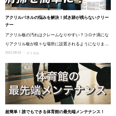
アクリルパネルの悩みを解決！拭き跡が残らないクリー
ナー
アクリル板の汚れはクレームなりやすい？コロナ渦にな
りアクリル板が様々な場所に設置されるようになりまし
た。このアクリル板ですが設置場所
2022.08.03
ケミカル
超簡単！誰でもできる体育館の最先端メンテナンス！