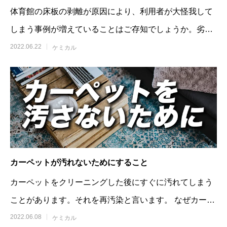
体育館の床板の剥離が原因により、利用者が大怪我して
しまう事例が増えていることはご存知でしょうか。劣化
の原因はワックス掛け、水拭きとされており
2022.06.22
ケミカル
カーペットが汚れないためにすること
カーペットをクリーニングした後にすぐに汚れてしまう
ことがあります。それを再汚染と言います。 なぜカーペ
ットの再汚染は起こってしまうの
2022.06.08
ケミカル