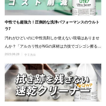
中性でも超強力！圧倒的な洗浄パフォーマンスのウルト
ラ7
汚れがひどいのに中性洗剤しか使えない現場はありませ
んか？「アルカリ性がNGの床材は力技でゴシゴシ擦るし
かない」と聞くこともあります。そも
2023.06.28
ケミカル