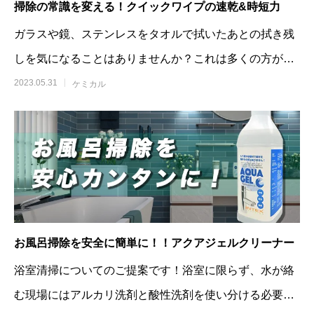
掃除の常識を変える！クイックワイプの速乾&時短力
ガラスや鏡、ステンレスをタオルで拭いたあとの拭き残
しを気になることはありませんか？これは多くの方が抱
えている悩みであり、作業効率にも大きく関
2023.05.31
ケミカル
お風呂掃除を安全に簡単に！！アクアジェルクリーナー
浴室清掃についてのご提案です！浴室に限らず、水が絡
む現場にはアルカリ洗剤と酸性洗剤を使い分ける必要が