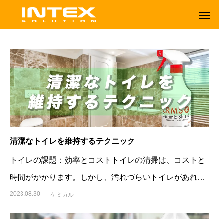
清潔なトイレを維持するテクニック
トイレの課題：効率とコストトイレの清掃は、コストと
時間がかかります。しかし、汚れづらいトイレがあれ
ば、これらの課題は大きく改善可能です。
2023.08.30
ケミカル
ORBOT
TENNANT
オーボット
テナントフロアマシン