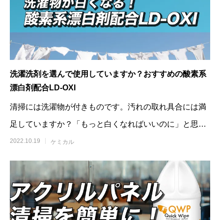
洗濯洗剤を選んで使用していますか？おすすめの酸素系
漂白剤配合LD-OXI
清掃には洗濯物が付きものです。汚れの取れ具合には満
足していますか？「もっと白くなればいいのに」と思っ
ている方もおられると思います。今
2022.10.19
ケミカル