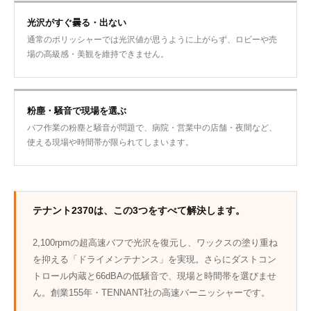
光沢がすぐ曇る・出ない
通常のポリッシャーでは光沢値が思うように上がらず、ロビーや売
場の高級感・美観を維持できません。
粉塵・騒音で現場を選ぶ
バフ作業の粉塵と騒音が問題で、病院・営業中の店舗・夜間など、
使える現場や時間帯が限られてしまいます。
テナント2370は、この3つをすべて解決します。
2,100rpmの超高速バフで光沢を復元し、ワックスの塗り重ね
を抑える「ドライメンテナンス」を実現。さらにダストコン
トロール内蔵と66dBAの低騒音で、現場と時間帯を選びませ
ん。創業155年・TENNANT社の高速バーニッシャーです。