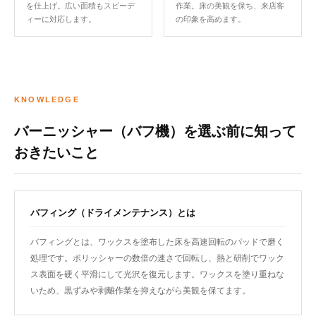
を仕上げ。広い面積もスピーデ
作業。床の美観を保ち、来店客
ィーに対応します。
の印象を高めます。
KNOWLEDGE
バーニッシャー（バフ機）を選ぶ前に知って
おきたいこと
バフィング（ドライメンテナンス）とは
バフィングとは、ワックスを塗布した床を高速回転のパッドで磨く
処理です。ポリッシャーの数倍の速さで回転し、熱と研削でワック
ス表面を硬く平滑にして光沢を復元します。ワックスを塗り重ねな
いため、黒ずみや剥離作業を抑えながら美観を保てます。