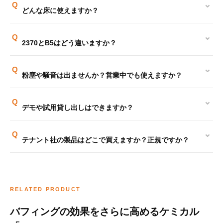
⌄
Q
どんな床に使えますか？
⌄
Q
2370とB5はどう違いますか？
⌄
Q
粉塵や騒音は出ませんか？営業中でも使えますか？
⌄
Q
デモや試用貸し出しはできますか？
⌄
Q
テナント社の製品はどこで買えますか？正規ですか？
RELATED PRODUCT
バフィングの効果をさらに高めるケミカル