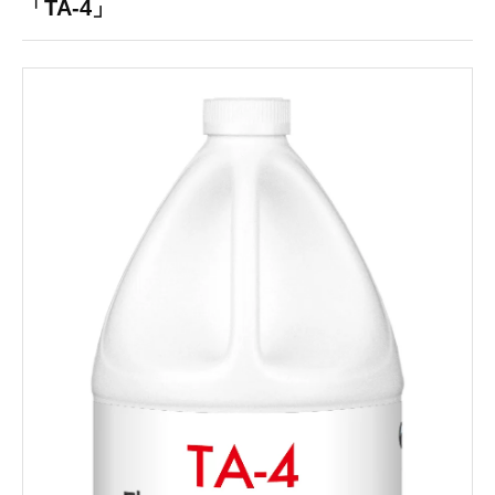
「TA-4」