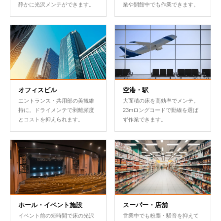
静かに光沢メンテができます。
業や開館中でも作業できます。
オフィスビル
空港・駅
エントランス・共用部の美観維
大面積の床を高効率でメンテ。
持に。ドライメンテで剥離頻度
23mロングコードで動線を選ば
とコストを抑えられます。
ず作業できます。
ホール・イベント施設
スーパー・店舗
イベント前の短時間で床の光沢
営業中でも粉塵・騒音を抑えて