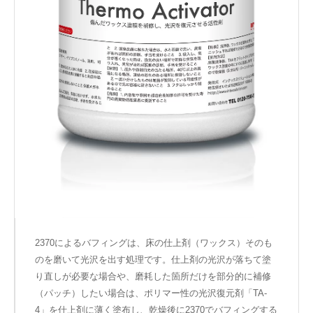
2370によるバフィングは、床の仕上剤（ワックス）そのも
のを磨いて光沢を出す処理です。仕上剤の光沢が落ちて塗
り直しが必要な場合や、磨耗した箇所だけを部分的に補修
（パッチ）したい場合は、ポリマー性の光沢復元剤「TA-
4」を仕上剤に薄く塗布し、乾燥後に2370でバフィングする