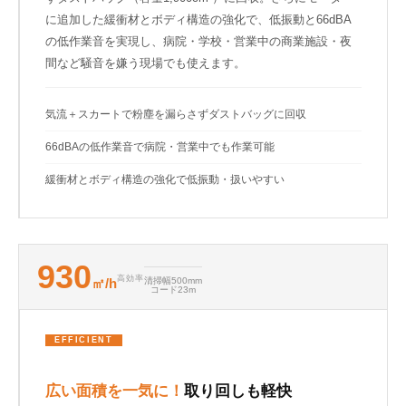
に追加した緩衝材とボディ構造の強化で、低振動と66dBA
の低作業音を実現し、病院・学校・営業中の商業施設・夜
間など騒音を嫌う現場でも使えます。
気流＋スカートで粉塵を漏らさずダストバッグに回収
66dBAの低作業音で病院・営業中でも作業可能
緩衝材とボディ構造の強化で低振動・扱いやすい
930
高効率
㎡/h
清掃幅500mm
コード23m
EFFICIENT
広い面積を一気に！
取り回しも軽快