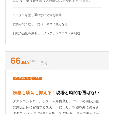
になり、塗り替え頻度と剥離コストを抑えられます。
ワックスを塗り重ねずに光沢を復元
皮膜が硬くなり、汚れ・キズに強くなる
剥離の頻度を減らし、メンテナンスコストを削減
66
低騒音
dBA
ダスト
コントロール
CLEAN & QUIET
粉塵も騒音も抑える！
現場と時間を選ばない
ダストコントロールシステムを内蔵し、パッドの回転が生
む気流と床に密着するスカートにより、粉塵を外に漏らさ
ずダストバッグ（容量1,900cm³）に回収。さらにモーター