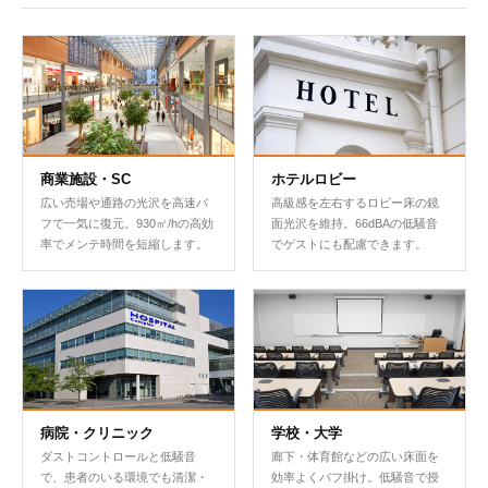
商業施設・SC
ホテルロビー
広い売場や通路の光沢を高速バ
高級感を左右するロビー床の鏡
フで一気に復元。930㎡/hの高効
面光沢を維持。66dBAの低騒音
率でメンテ時間を短縮します。
でゲストにも配慮できます。
病院・クリニック
学校・大学
ダストコントロールと低騒音
廊下・体育館などの広い床面を
で、患者のいる環境でも清潔・
効率よくバフ掛け。低騒音で授