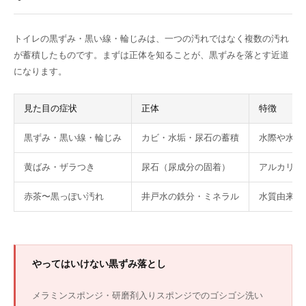
トイレの黒ずみ・黒い線・輪じみは、一つの汚れではなく複数の汚れ
が蓄積したものです。まずは正体を知ることが、黒ずみを落とす近道
になります。
見た目の症状
正体
特徴
黒ずみ・黒い線・輪じみ
カビ・水垢・尿石の蓄積
水際や水た
黄ばみ・ザラつき
尿石（尿成分の固着）
アルカリ性
赤茶〜黒っぽい汚れ
井戸水の鉄分・ミネラル
水質由来で
やってはいけない黒ずみ落とし
メラミンスポンジ・研磨剤入りスポンジでのゴシゴシ洗い