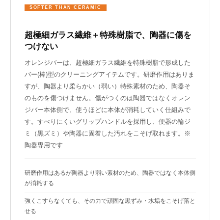
SOFTER THAN CERAMIC
超極細ガラス繊維＋特殊樹脂で、陶器に傷を
つけない
オレンジバーは、超極細ガラス繊維を特殊樹脂で形成した
バー(棒)型のクリーニングアイテムです。研磨作用はありま
すが、陶器より柔らかい（弱い）特殊素材のため、陶器そ
のものを傷つけません。傷がつくのは陶器ではなくオレン
ジバー本体側で、使うほどに本体が消耗していく仕組みで
す。すべりにくいグリップハンドルを採用し、便器の輪ジ
ミ（黒ズミ）や陶器に固着した汚れをこそげ取れます。※
陶器専用です
研磨作用はあるが陶器より弱い素材のため、陶器ではなく本体側
が消耗する
強くこすらなくても、その力で頑固な黒ずみ・水垢をこそげ落と
せる