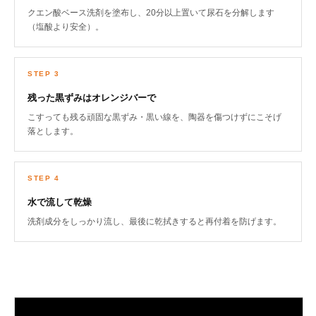
クエン酸ベース洗剤を塗布し、20分以上置いて尿石を分解します
（塩酸より安全）。
STEP 3
残った黒ずみはオレンジバーで
こすっても残る頑固な黒ずみ・黒い線を、陶器を傷つけずにこそげ
落とします。
STEP 4
水で流して乾燥
洗剤成分をしっかり流し、最後に乾拭きすると再付着を防げます。