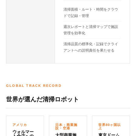
清掃面積・ルート・時間をクラウ
ドで記録・管理
週次レポートと清掃マップで施設
管理を効率化
清掃品質の標準化・記録でクライ
アントへの説明責任を果たせる
GLOBAL TRACK RECORD
世界が選んだ清掃ロボット
アメリカ
日本：商業施
世界80ヶ国以
設・空港
上
ウォルマー
大型商業施
東京ドーム
ト全店への