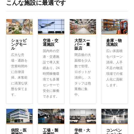
こんな施設に最適です
ショッピ
空港・交
大型スー
倉庫・物
ングモー
通施設
パー・量
流施設
ル
販店
国内外の空
広い床面積
広大な売
閉店後の大
港・交通施
をパターン
場・通路を
面積を少人
設で導入実
清掃。人手
営業時間外
数で管理。
績あり。24
不足の物流
に自律清
ロボットが
時間稼働環
現場での省
掃。来客前
清掃し、ス
境でも多層
人化に貢献
に清潔な状
タッフは他
センサーで
します。
態を保てま
業務に集
安全に稼働
す。
中。
できます。
病院・医
工場・製
学校・大
コンベン