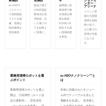
療施設
造施設
学
ションセ
ンター・
ec-H2Oナ
食品工場で
放課後に自
アリーナ
ノクリーン
のNSF認証
律清掃で毎
イベント前
で洗剤残留
取得済み洗
日清潔な環
後の大面積
リスクを低
浄技術。広
境を維持。
清掃を短時
減。清潔な
い工場フロ
COVID-19
間で完了。
院内環境を
アを効率よ
対応でも高
少人数での
安定維持。
く清潔に。
い清掃頻度
管理が可能
を実現。
になりま
す。
業務用清掃ロボットを選
ec-H2Oナノクリーン™と
ぶポイント
は
業務用清掃ロボットを選ぶ
本体に内蔵されたモジュー
際は、①自律性（ルート設
ル内でナノバブルを含んだ
定の柔軟性）、②安全性
電解水を生成し、洗浄液と