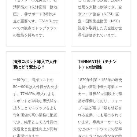
（センサーの充実度）、③
して活用する技術。洗剤の
清掃能力（洗浄面積・接地
使用を大幅に削減でき、全
圧）、④サポート体制の4
米フロア協会（NFSI）認
点が重要です。T7AMRはす
定・国際衛生財団（NSF）
べての観点でトップクラス
認定を取得した安全性が世
の性能を持ちます。
界で評価されています。
清掃ロボット導入で人件
TENNANT社（テナン
費はどう変わる？
ト）の信頼性
一般的に、清掃コストの
1870年創業・155年の歴史
50〜90%は人件費が占めま
を持つ床洗浄機の専業メー
す。T7AMRの導入により、
カー。世界80ヶ国以上で製
ロボットが単純な床洗浄を
品が稼働しており、フォー
担うことでスタッフをより
ブス誌が選ぶ「最も信頼さ
付加価値の高い業務に配置
れる企業」にも選出されて
でき、結果として人件費の
います。専業メーカーなら
最適化と生産性向上が同時
ではのハードウェアの堅牢
に実現できます。
さとトラブルの少なさが特