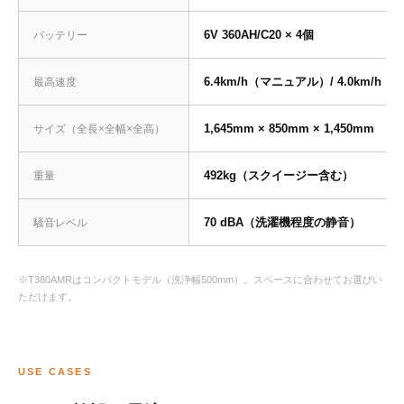
6V 360AH/C20 × 4個
バッテリー
6.4km/h（マニュアル）/ 4.0km/h（
最高速度
1,645mm × 850mm × 1,450mm
サイズ（全長×全幅×全高）
492kg（スクイージー含む）
重量
70 dBA（洗濯機程度の静音）
騒音レベル
※T380AMRはコンパクトモデル（洗浄幅500mm）。スペースに合わせてお選びい
ただけます。
USE CASES