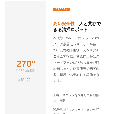
SAFETY
高い安全性！
人と共存で
きる清掃ロボット
270度LiDAR＋3Dカメラ＋2Dカ
メラの多層センサーが、半径
20m以内の障害物・人をリアル
タイムで検知。緊急停止時はス
270°
マートフォンに状況写真を即時
通知します。商業施設の来客の
LIDAR検知範囲
多い環境でも安心して稼働でき
3D・2D
ます。
多層センサー
来客・スタッフを検知して自動停
止・再開
緊急停止時にスマートフォンへ写