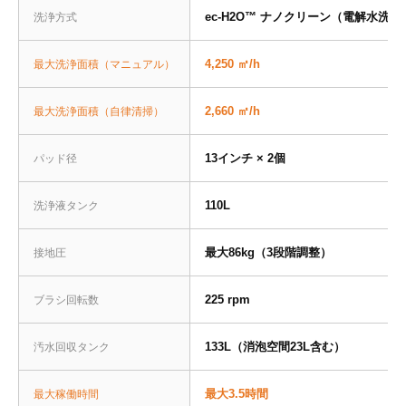
ec-H2O™ ナノクリーン（電解水洗浄
洗浄方式
4,250 ㎡/h
最大洗浄面積（マニュアル）
2,660 ㎡/h
最大洗浄面積（自律清掃）
13インチ × 2個
パッド径
110L
洗浄液タンク
最大86kg（3段階調整）
接地圧
225 rpm
ブラシ回転数
133L（消泡空間23L含む）
汚水回収タンク
最大3.5時間
最大稼働時間