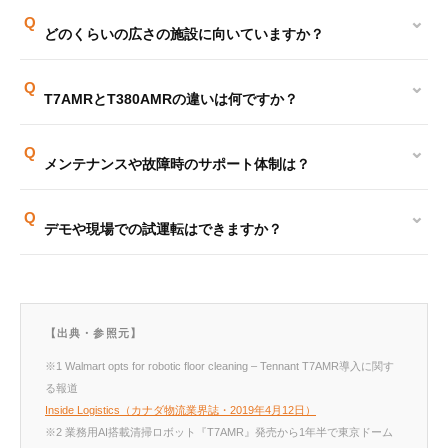
⌄
Q
どのくらいの広さの施設に向いていますか？
⌄
Q
T7AMRとT380AMRの違いは何ですか？
⌄
Q
メンテナンスや故障時のサポート体制は？
⌄
Q
デモや現場での試運転はできますか？
【出典・参照元】
※1 Walmart opts for robotic floor cleaning – Tennant T7AMR導入に関す
る報道
Inside Logistics（カナダ物流業界誌・2019年4月12日）
※2 業務用AI搭載清掃ロボット『T7AMR』発売から1年半で東京ドーム