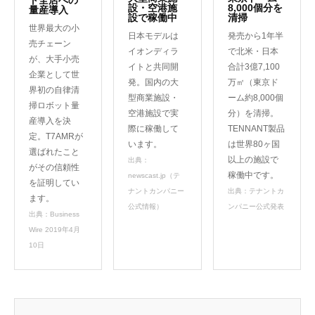
設・空港施
8,000個分を
量産導入
設で稼働中
清掃
世界最大の小
日本モデルは
発売から1年半
売チェーン
イオンディラ
で北米・日本
が、大手小売
イトと共同開
合計3億7,100
企業として世
発。国内の大
万㎡（東京ド
界初の自律清
型商業施設・
ーム約8,000個
掃ロボット量
空港施設で実
分）を清掃。
産導入を決
際に稼働して
TENNANT製品
定。T7AMRが
います。
は世界80ヶ国
選ばれたこと
以上の施設で
出典：
がその信頼性
稼働中です。
newscast.jp（テ
を証明してい
ナントカンパニー
出典：テナントカ
ます。
公式情報）
ンパニー公式発表
出典：Business
Wire 2019年4月
10日