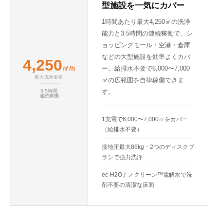
型施設を一気にカバー
1時間あたり最大4,250㎡の洗浄
能力と3.5時間の連続稼働で、シ
ョッピングモール・空港・倉庫
などの大型施設を効率よくカバ
4,250
㎡/h
ー。給排水不要で6,000〜7,000
最大洗浄面積
㎡の広範囲を自律稼働できま
す。
3.5時間
連続稼働
1充電で6,000〜7,000㎡をカバー
（給排水不要）
接地圧最大86kg・2つのディスクブ
ラシで強力洗浄
ec-H2Oナノクリーン™電解水で洗
剤不要の清潔な床面