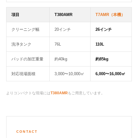
項目
T380AMR
T7AMR（本機）
クリーニング幅
20インチ
26インチ
洗浄タンク
76L
110L
パッドの加圧重量
約40kg
約85kg
対応現場面積
3,000〜10,000㎡
6,000〜16,000㎡
よりコンパクトな現場には
T380AMR
もご用意しています。
CONTACT