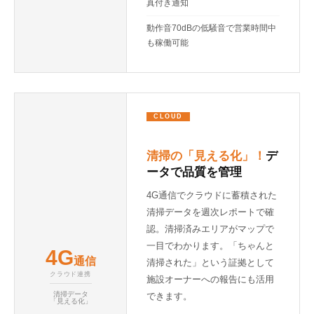
真付き通知
動作音70dBの低騒音で営業時間中
も稼働可能
CLOUD
清掃の「見える化」！
デ
ータで品質を管理
4G通信でクラウドに蓄積された
清掃データを週次レポートで確
認。清掃済みエリアがマップで
一目でわかります。「ちゃんと
4G
通信
清掃された」という証拠として
クラウド連携
施設オーナーへの報告にも活用
清掃データ
できます。
「見える化」