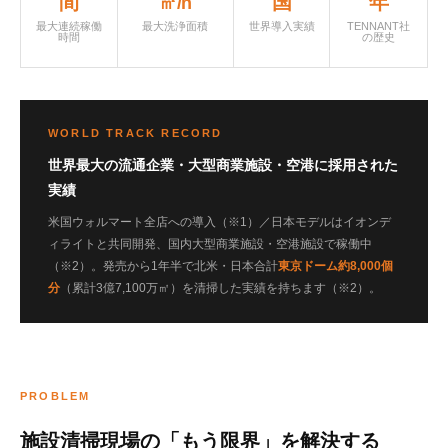
間
国
年
㎡/h
最大連続稼働
最大洗浄面積
世界導入実績
TENNANT社
時間
の歴史
WORLD TRACK RECORD
世界最大の流通企業・大型商業施設・空港に採用された
実績
米国ウォルマート全店への導入（※1）／日本モデルはイオンデ
ィライトと共同開発、国内大型商業施設・空港施設で稼働中
（※2）。発売から1年半で北米・日本合計
東京ドーム約8,000個
分
（累計3億7,100万㎡）を清掃した実績を持ちます（※2）。
PROBLEM
施設清掃現場の「もう限界」を解決する