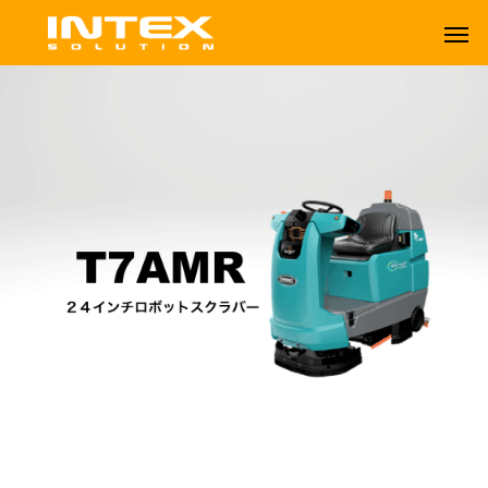
ORBOT
TENNANT
T7AMR | 自律走行式ロボット床洗浄機
オーボット
テナントフロアマシン