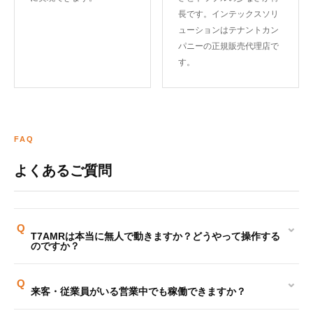
長です。インテックスソリ
ューションはテナントカン
パニーの正規販売代理店で
す。
FAQ
よくあるご質問
⌄
Q
T7AMRは本当に無人で動きますか？どうやって操作する
のですか？
⌄
Q
来客・従業員がいる営業中でも稼働できますか？