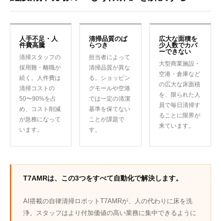
人手不足・人
清掃品質のば
広大な面積を
件費高騰
らつき
少人数でカバ
ーできない
清掃スタッフの
担当者によって
大型商業施設・
採用難・離職が
清掃品質が異な
空港・倉庫など
続く。人件費は
る。ショッピン
の広大な床面積
清掃コストの
グモールや空港
を、限られた人
50〜90%を占
では一定の清潔
員で毎日清掃す
め、コスト削減
基準を保てない
ることに限界が
が急務になって
ことが課題で
来ています。
います。
す。
T7AMRは、この3つをすべて自動化で解決します。
AI搭載の自律清掃ロボットT7AMRが、人の代わりに床を洗
浄。スタッフはより付加価値の高い業務に集中できるように