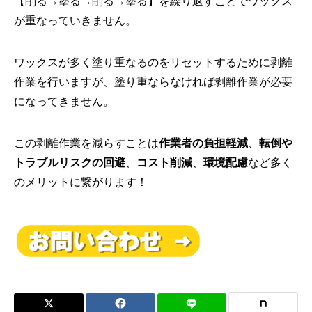
【削る→塗る→削る→塗る】
を繰り返すことでワックス
が重なっていきません。
ワックスが多く塗り重なるのをリセットするために剥離
作業を行い
ますが、塗り重ならなければ剥離作業が必要
になってきません。
この剥離作業を減らすことは
作業者の負担軽減
、
転倒や
トラブルリ
スクの回避
、
コスト削減
、
環境配慮
など多く
のメリットに繋がりま
す！