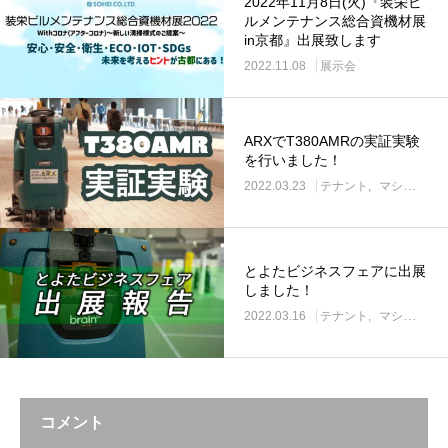
2022年11月8日(火)『装栄ビ
ルメンテナンス総合資機材展
in京都』出展致します
2022.11.08
展示会
ARXでT380AMRの実証実験
を行いました！
2022.03.23
テナント
マシン
展
とよたビジネスフェアに出展
しました！
2022.03.16
テナント
マシン
展
コメント