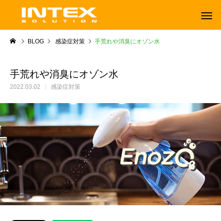
BLOG
感染症対策
手荒れや消臭にオゾン水
手荒れや消臭にオゾン水
2022.03.02
感染症対策
ORBOT
TENNANT
オーボット
テナントフロアマシン