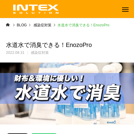
BLOG
感染症対策
水道水で消臭できる！EnozoPro
水道水で消臭できる！EnozoPro
2022.08.31
感染症対策
ORBOT
TENNANT
オーボット
テナントフロアマシン