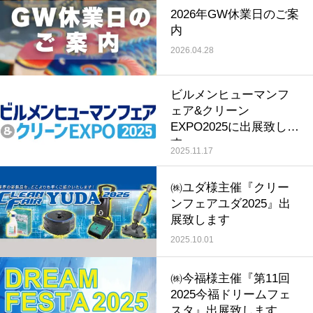
2026年GW休業日のご案
内
2026.04.28
ビルメンヒューマンフ
ェア&クリーン
EXPO2025に出展致しま
す
2025.11.17
㈱ユダ様主催『クリー
ンフェアユダ2025』出
展致します
2025.10.01
㈱今福様主催『第11回
2025今福ドリームフェ
スタ』出展致します