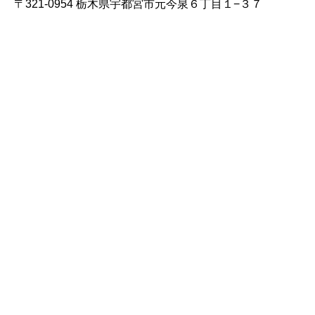
〒321-0954 栃木県宇都宮市元今泉６丁目１−３７