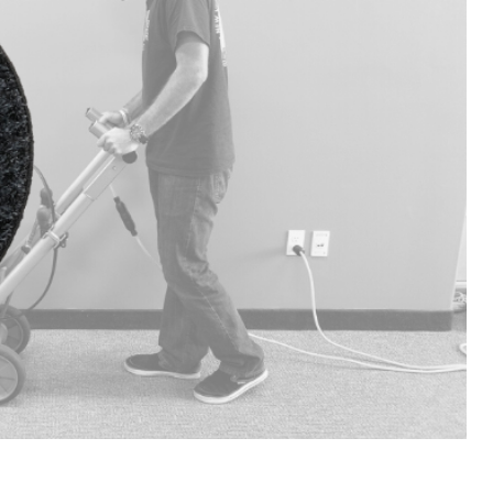
狭い場所も小回り自在！ コンパクトな17イン
チ自動床洗浄機