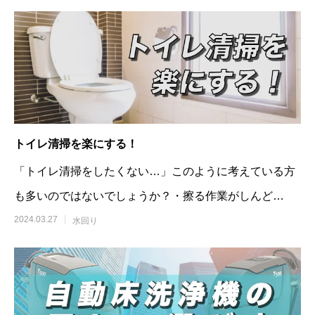
トイレ清掃を楽にする！
「トイレ清掃をしたくない…」このように考えている方
も多いのではないでしょうか？・擦る作業がしんど
い…・やっても意味がないほど汚れ
2024.03.27
水回り