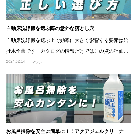
自動床洗浄機を選ぶ際の意外な落とし穴
自動床洗浄機を選ぶ上で効率に大きく影響する要素は給
排水作業です。カタログの情報だけではこの点の評価が
難しいため、実際にマシン
2024.02.14
マシン
お風呂掃除を安全に簡単に！！アクアジェルクリーナー