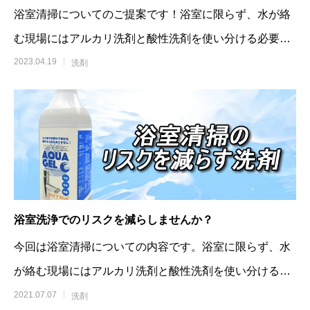
浴室清掃についてのご提案です！浴室に限らず、水が絡
む現場にはアルカリ洗剤と酸性洗剤を使い分ける必要が
あります。家の浴室で
2023.04.19
洗剤
浴室洗浄でのリスクを減らしませんか？
今回は浴室清掃についての内容です。浴室に限らず、水
が絡む現場にはアルカリ洗剤と酸性洗剤を使い分ける必
要があります。浴
2021.07.07
洗剤