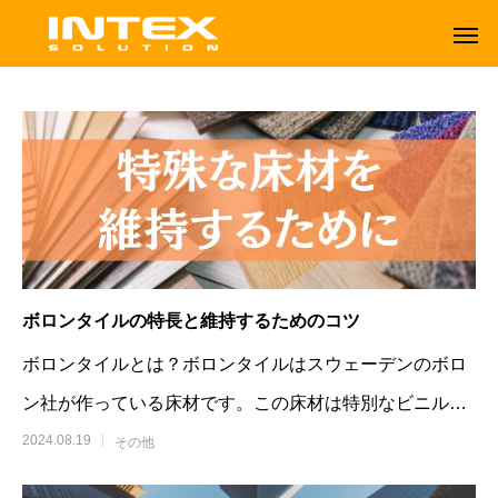
ボロンタイルの特長と維持するためのコツ
ボロンタイルとは？ボロンタイルはスウェーデンのボロ
ン社が作っている床材です。この床材は特別なビニルで
できていて、見た目がとてもきれいです
2024.08.19
その他
ORBOT
TENNANT
オーボット
テナントフロアマシン