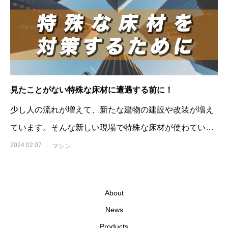
見たことがない特殊な床材に遭遇する前に！
少し人の流れが増えて、新たな建物の建設や改装が増え
ています。そんな新しい現場で特殊な床材が使わている
ことは珍しくはありません。定期的に問
2024.02.07
マシン
About
News
Products