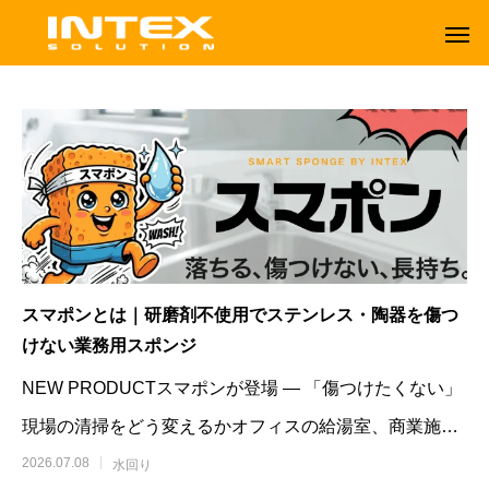
スマポンとは｜研磨剤不使用でステンレス・陶器を傷つ
けない業務用スポンジ
NEW PRODUCTスマポンが登場 ― 「傷つけたくない」
現場の清掃をどう変えるかオフィスの給湯室、商業施設
ORBOT
TENNANT
の
2026.07.08
水回り
オーボット
テナントフロアマシン