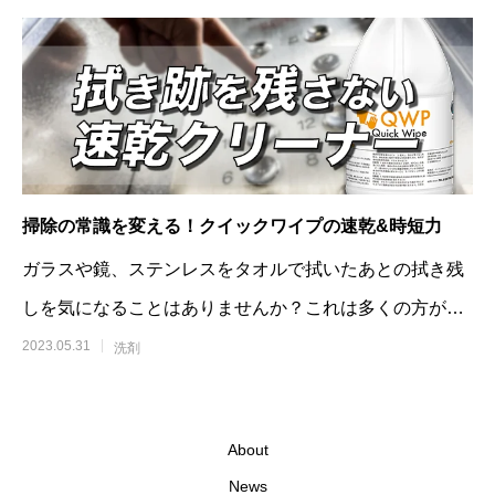
掃除の常識を変える！クイックワイプの速乾&時短力
ガラスや鏡、ステンレスをタオルで拭いたあとの拭き残
しを気になることはありませんか？これは多くの方が抱
えている悩みであり、作業効率にも大きく関
2023.05.31
洗剤
About
News