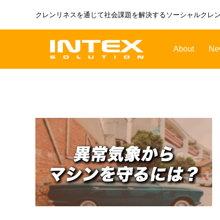
クレンリネスを通じて社会課題を解決するソーシャルクレ
About
Ne
ORBOT
TENNANT
オーボット
テナントフロアマシン