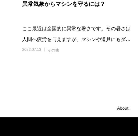
異常気象からマシンを守るには？
ここ最近は全国的に異常な暑さです。その暑さは
人間へ疲労を与えますが、マシンや道具にもダメ
ージを与えます。道具を大切に扱う上で、温度で
2022.07.13
その他
起こ
About