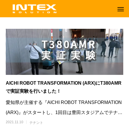
AICHI ROBOT TRANSFORMATION (ARX)にT380AMR
で実証実験を行いました！
愛知県が主催する『AICHI ROBOT TRANSFORMATION
(ARX)』がスタートし、1回目は豊田スタジアムでテナン
ORBOT
TENNANT
トT380A
2021.11.10
テナント
オーボット
テナントフロアマシン