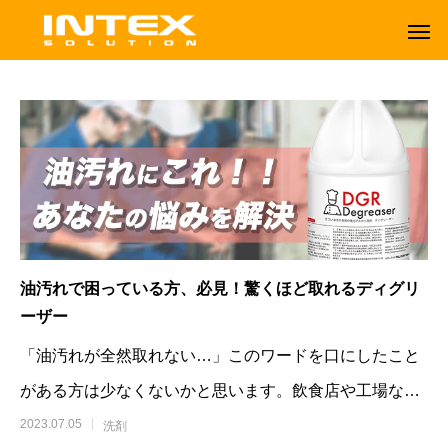
油汚れで困っている方、必見！驚くほど取れるディグリ
ーザー
「油汚れが全然取れない…」このワードを口にしたこと
がある方は少なくないかと思います。飲食店や工場など
ORBOT
TENNANT
のガンコな油汚れに悩んでいるなら必ず
2023.07.05
洗剤
オーボット
テナントフロアマシン