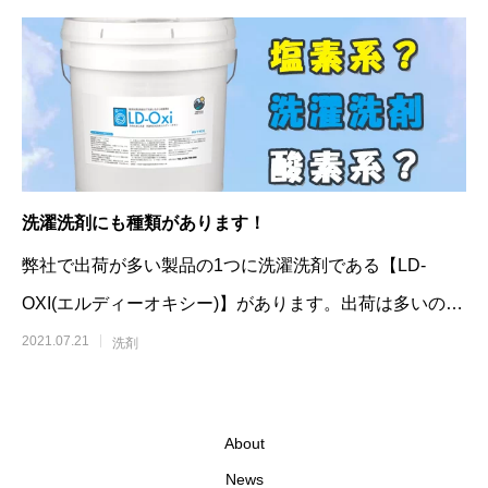
洗濯洗剤にも種類があります！
弊社で出荷が多い製品の1つに洗濯洗剤である【LD-
OXI(エルディーオキシー)】があります。出荷は多いので
す
2021.07.21
洗剤
About
News