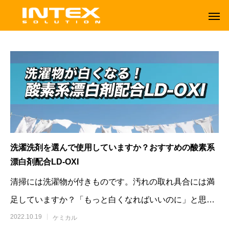
洗濯洗剤を選んで使用していますか？おすすめの酸素系
漂白剤配合LD-OXI
清掃には洗濯物が付きものです。汚れの取れ具合には満
足していますか？「もっと白くなればいいのに」と思っ
ORBOT
TENNANT
ている方もおられると思います。今
2022.10.19
ケミカル
オーボット
テナントフロアマシン