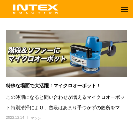
特殊な場面で大活躍！マイクロオーボット！
この時期になると問い合わせが増えるマイクロオーボッ
ト特別清掃により、普段はあまり手つかずの箇所をマイ
クロオーボットでクリーニングをし
2022.12.14
マシン
ORBOT
TENNANT
オーボット
テナントフロアマシン