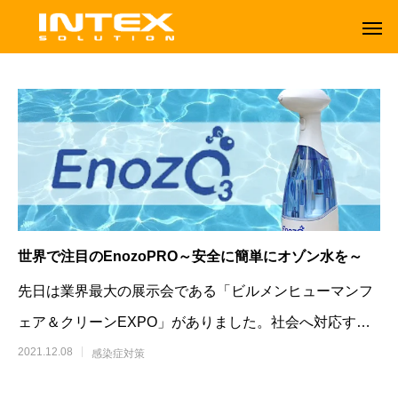
世界で注目のEnozoPRO～安全に簡単にオゾン水を～
先日は業界最大の展示会である「ビルメンヒューマンフ
ェア＆クリーンEXPO」がありました。社会へ対応する
ために
2021.12.08
感染症対策
ORBOT
TENNANT
オーボット
テナントフロアマシン