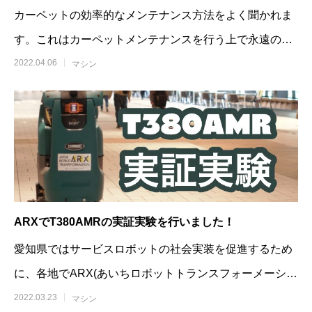
カーペットの効率的なメンテナンス方法をよく聞かれま
す。これはカーペットメンテナンスを行う上で永遠のテ
ーマだと
2022.04.06
マシン
ARXでT380AMRの実証実験を行いました！
愛知県ではサービスロボットの社会実装を促進するため
に、各地でARX(あいちロボットトランスフォーメーショ
ン)という実証実験が行われています。
2022.03.23
マシン