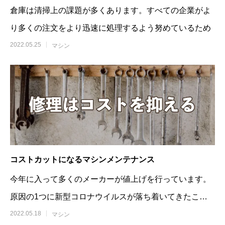
倉庫は清掃上の課題が多くあります。すべての企業がよ
り多くの注文をより迅速に処理するよう努めているため
2022.05.25
マシン
コストカットになるマシンメンテナンス
今年に入って多くのメーカーが値上げを行っています。
原因の1つに新型コロナウイルスが落ち着いてきたこと
から世界
2022.05.18
マシン