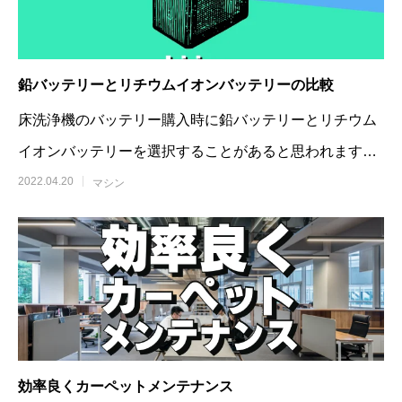
鉛バッテリーとリチウムイオンバッテリーの比較
床洗浄機のバッテリー購入時に鉛バッテリーとリチウム
イオンバッテリーを選択することがあると思われます。
その選択が今後何年にもわたって人件費と維
2022.04.20
マシン
効率良くカーペットメンテナンス