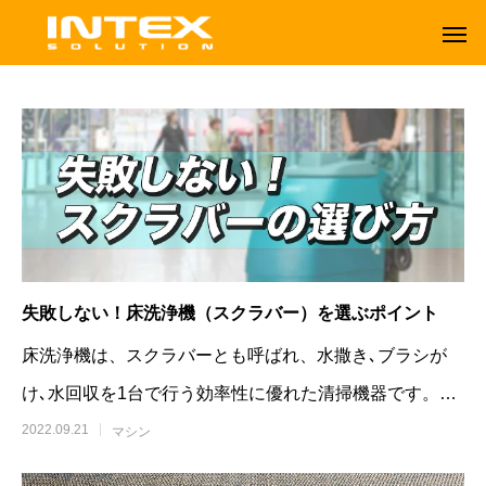
失敗しない！床洗浄機（スクラバー）を選ぶポイント
床洗浄機は、スクラバーとも呼ばれ、水撒き､ブラシが
け､水回収を1台で行う効率性に優れた清掃機器です。床
洗浄機を導入することで環境を清潔に
2022.09.21
マシン
ORBOT
TENNANT
オーボット
テナントフロアマシン