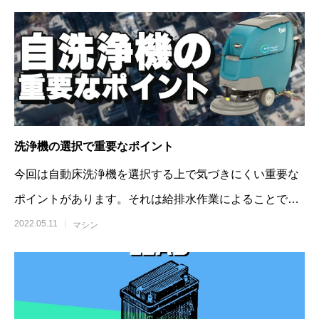
洗浄機の選択で重要なポイント
今回は自動床洗浄機を選択する上で気づきにくい重要な
ポイントがあります。それは給排水作業によることで
す。しかし、それらはカ
2022.05.11
マシン