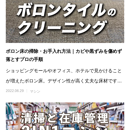
ボロン床の掃除・お手入れ方法｜カビや黒ずみを傷めず
落とすプロの手順
ショッピングモールやオフィス、ホテルで見かけること
が増えたボロン床。デザイン性が高く丈夫な床材です
が、「黒ずみやカビが取れな
2022.06.29
マシン