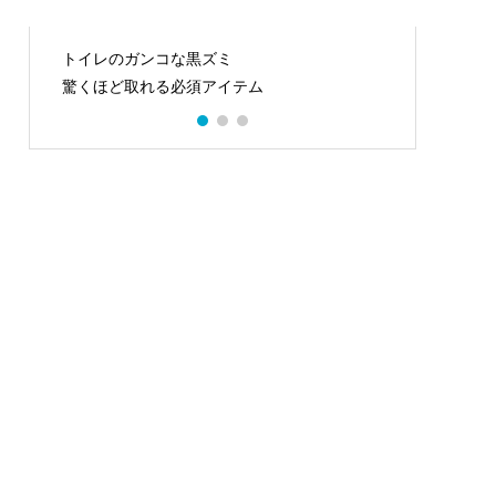
ワックス管理を楽にする
陶器
光沢復元剤
トイ