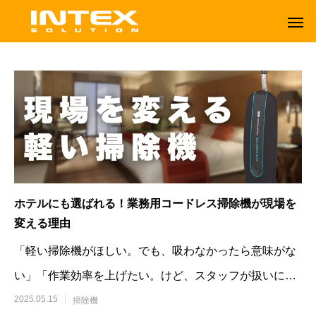
ホテルにも選ばれる！業務用コードレス掃除機が現場を
変える理由
「軽い掃除機がほしい。でも、吸わなかったら意味がな
い」「作業効率を上げたい。けど、スタッフが扱いにく
ORBOT
TENNANT
いと結局使われなくなる」そんな悩
2025.05.15
掃除機
オーボット
テナントフロアマシン