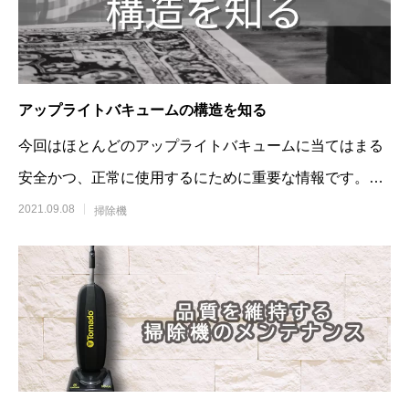
アップライトバキュームの構造を知る
今回はほとんどのアップライトバキュームに当てはまる
安全かつ、正常に使用するにために重要な情報です。知
らな
2021.09.08
掃除機