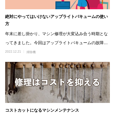
絶対にやってはいけないアップライトバキュームの使い
方
年末に差し掛かり、マシン修理が大変込み合う時期とな
ってきました。今回はアップライトバキュームの故障の
リスクを減らす情報をお伝えします。こ
2022.12.21
掃除機
コストカットになるマシンメンテナンス