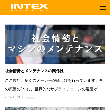
社会情勢とメンテナンスの関係性
ここ数年、多くのメーカーが値上げを行っています。そ
の原因の1つに、世界的なサプライチェーンの混乱があ
り、これによって原材料やパーツの供給が不
2024.11.13
マシン
ORBOT
TENNANT
オーボット
テナントフロアマシン