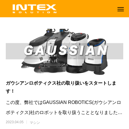
ガウシアンロボティクス社の取り扱いをスタートしま
す！
この度、弊社ではGAUSSIAN ROBOTICS(ガウシアンロ
ボティクス)社のロボットを取り扱うこととなりました。
ORBOT
TENNANT
それについてご説明したい
2023.04.05
マシン
オーボット
テナントフロアマシン