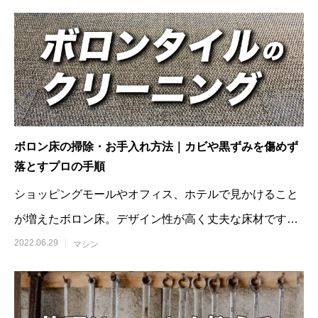
ボロン床の掃除・お手入れ方法｜カビや黒ずみを傷めず
落とすプロの手順
ショッピングモールやオフィス、ホテルで見かけること
が増えたボロン床。デザイン性が高く丈夫な床材です
が、「黒ずみやカビが取れな
2022.06.29
マシン