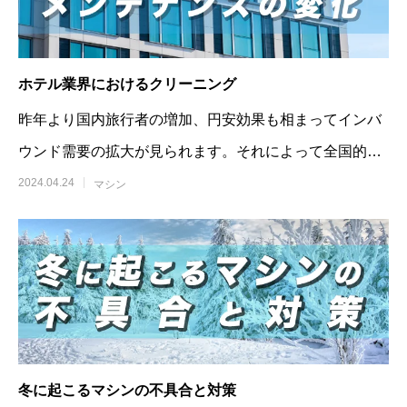
ホテル業界におけるクリーニング
昨年より国内旅行者の増加、円安効果も相まってインバ
ウンド需要の拡大が見られます。それによって全国的に
ホテルの稼働が上がっています。稼働に伴い
2024.04.24
マシン
冬に起こるマシンの不具合と対策