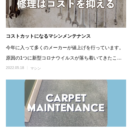
コストカットになるマシンメンテナンス
今年に入って多くのメーカーが値上げを行っています。
原因の1つに新型コロナウイルスが落ち着いてきたこと
から世界
2022.05.18
マシン