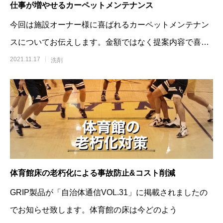
仕事が増やせるカーペットメンテナンス
今回は施設オーナー様に喜ばれるカーペットメンテナン
スについてお伝えします。金額ではなく提案内容で喜ん
でいただく為のヒント
2021.11.17
洗剤
体育館床の老朽化による事故防止&コスト削減
GRIP製品が「自治体通信VOL.31」に掲載されましたの
でお知らせ致します。体育館の床は今どのよう