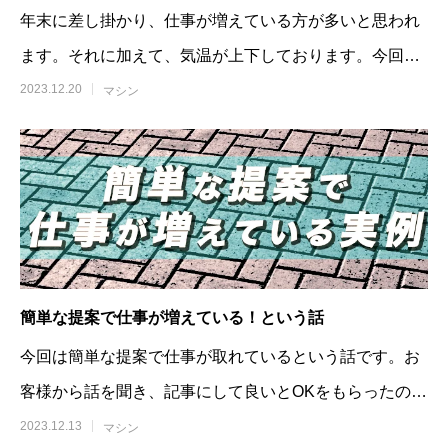
年末に差し掛かり、仕事が増えている方が多いと思われ
ます。それに加えて、気温が上下しております。今回は
凍結によるマシン故障の予防についてです。
2023.12.20
マシン
簡単な提案で仕事が増えている！という話
今回は簡単な提案で仕事が取れているという話です。お
客様から話を聞き、記事にして良いとOKをもらったので
その内容を紹介です。その仕事内容は
2023.12.13
マシン