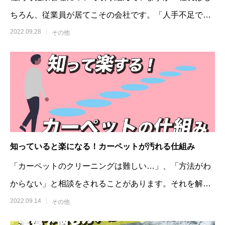
ちろん、従業員が居てこその会社です。「人手不足で困
っている」「離職率が高い…」など
2022.09.28
その他
知っていると楽になる！カーペットが汚れる仕組み
「カーペットのクリーニングは難しい…」、「方法がわ
からない」と相談をされることがあります。それを解決
する近道として、カーペットが汚れる仕
2022.09.14
その他