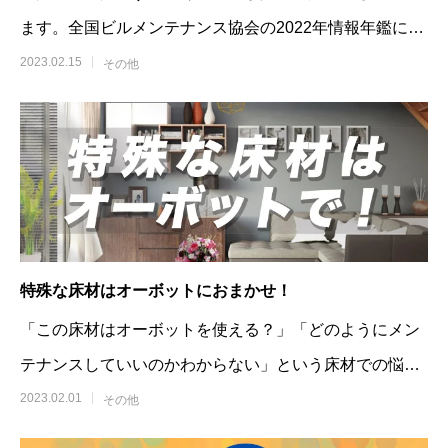
ます。全国ビルメンテナンス協会の2022年情報年鑑によ
ると、清掃業界も例外では
2023.02.15
その他
特殊な床材はオーボットにおまかせ！
「この床材はオーボットを使える？」「どのようにメン
テナンスしていいのかわからない」という床材での悩み
についてよく問い合わせがあります。
2023.02.01
その他