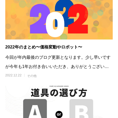
2022年のまとめ〜価格変動やロボット〜
今回が年内最後のブログ更新となります。少し早いです
が今年も1年お付き合いいただき、ありがとうございま
した！2022年を振り返り、この
2022.12.22
その他