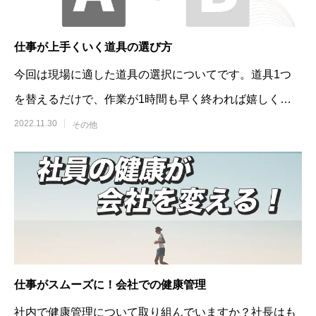
仕事が上手くいく道具の選び方
今回は現場に適した道具の選択についてです。道具1つ
を替えるだけで、作業が1時間も早く終われば嬉しくな
いですか？そのような
2022.11.30
その他
仕事がスムーズに！会社での健康管理
社内で健康管理について取り組んでいますか？社長はも