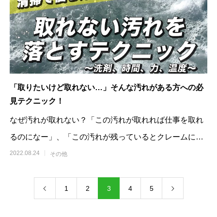
「取りたいけど取れない…」そんな汚れがある方への必
見テクニック！
なぜ汚れが取れない？「この汚れが取れれば仕事を取れ
るのになー」、「この汚れが残っているとクレームにな
るかもしれない…」など、様々な悩みが
2022.08.24
その他
1
2
3
4
5