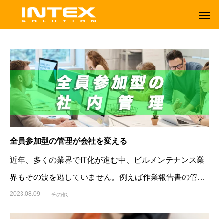
全員参加型の管理が会社を変える
近年、多くの業界でIT化が進む中、ビルメンテナンス業
界もその波を逃していません。例えば作業報告書の管
理、社内で扱うマシンの管理、物件の管理と
2023.08.09
その他
ORBOT
TENNANT
オーボット
テナントフロアマシン