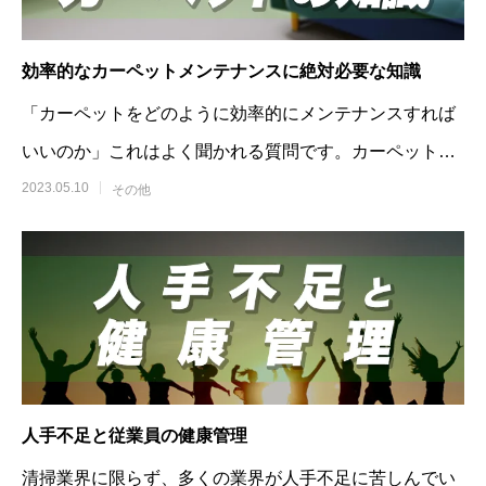
効率的なカーペットメンテナンスに絶対必要な知識
「カーペットをどのように効率的にメンテナンスすれば
いいのか」これはよく聞かれる質問です。カーペットの
メンテナンスは長い間
2023.05.10
その他
人手不足と従業員の健康管理
清掃業界に限らず、多くの業界が人手不足に苦しんでい